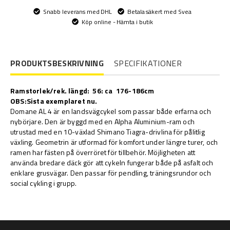
Snabb leverans med DHL
Betala säkert med Svea
Köp online - Hämta i butik
PRODUKTSBESKRIVNING
SPECIFIKATIONER
Ramstorlek/rek. längd: 56: ca 176-186cm
OBS:Sista exemplaret nu.
Domane AL 4 är en landsvägcykel som passar både erfarna och
nybörjare. Den är byggd med en Alpha Aluminium-ram och
utrustad med en 10-växlad Shimano Tiagra-drivlina för pålitlig
växling. Geometrin är utformad för komfort under längre turer, och
ramen har fästen på överröret för tillbehör. Möjligheten att
använda bredare däck gör att cykeln fungerar både på asfalt och
enklare grusvägar. Den passar för pendling, träningsrundor och
social cykling i grupp.