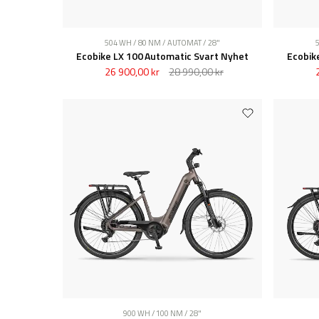
504 WH / 80 NM / AUTOMAT / 28"
Ecobike LX 100 Automatic Svart Nyhet
Ecobik
26 900,00 kr
28 990,00 kr
900 WH / 100 NM / 28"