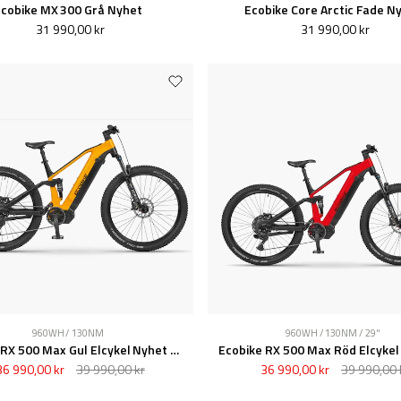
cobike MX 300 Grå Nyhet
Ecobike Core Arctic Fade N
31 990,00 kr
31 990,00 kr
960WH / 130NM
960WH / 130NM / 29"
Ecobike RX 500 Max Gul Elcykel Nyhet 2026
36 990,00 kr
39 990,00 kr
36 990,00 kr
39 990,00 