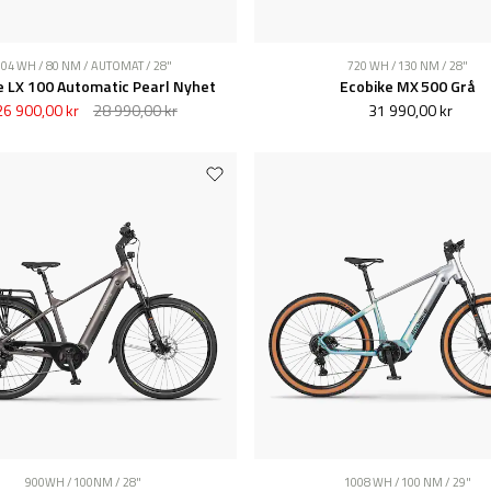
504 WH / 80 NM / AUTOMAT / 28"
720 WH / 130 NM / 28"
e LX 100 Automatic Pearl Nyhet
Ecobike MX 500 Grå
26 900,00 kr
28 990,00 kr
31 990,00 kr
900WH / 100NM / 28"
1008 WH / 100 NM / 29"