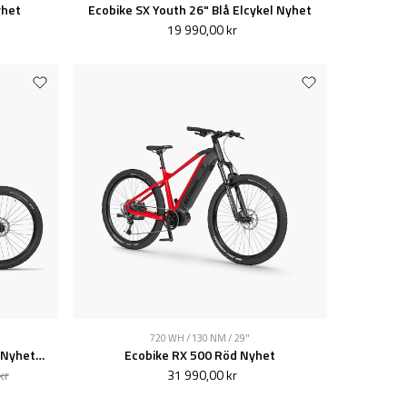
yhet
Ecobike SX Youth 26" Blå Elcykel Nyhet
19 990,00 kr
720 WH / 130 NM / 29"
Ecobike RX 500 Max Röd Elcykel Nyhet 2026
Ecobike RX 500 Röd Nyhet
kr
31 990,00 kr