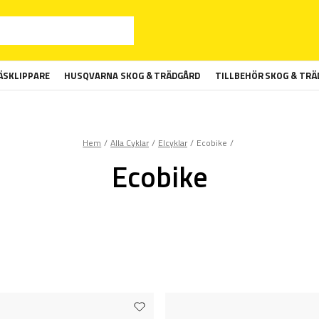
SKLIPPARE
HUSQVARNA SKOG & TRÄDGÅRD
TILLBEHÖR SKOG & TR
Hem
Alla Cyklar
Elcyklar
Ecobike
Ecobike