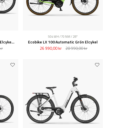
504 WH / 70 NM / 28"
Ecobike LX 100 Automatic Pearl Elcykel Nyhet 2026
Ecobike LX 100 Automatic Grön Elcykel
kr
26 990,00 kr
28 990,00 kr