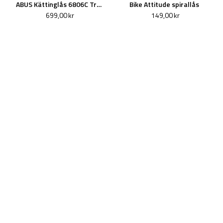
ABUS Kättinglås 6806C Tresor Combo Svart
Bike Attitude spirallås
699,00 kr
149,00 kr