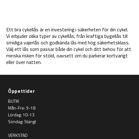
Ett bra cykellås är en investering i säkerheten för din cykel.
Vi erbjuder olika typer av cykellås, från kraftiga bygellås till
smidiga vajerlås och godkända lås med hög säkerhetsklass.
Välj ett lås som passar både din cykel och ditt behov för att
minska risken för stöld, oavsett om du parkerar kortvarigt
eller över natten.
Öppettider
BUTIK
Mån-Fre: 9-18
Lördag: 10-13
Söndag: Stängt
VERKSTAD