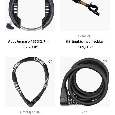
6 X 900MM
Abus Amparo 4650XL Ringlås
Kättinglås med nycklar
625,00 kr
169,00 kr
L: 85CM | Ø 6MM
KOD