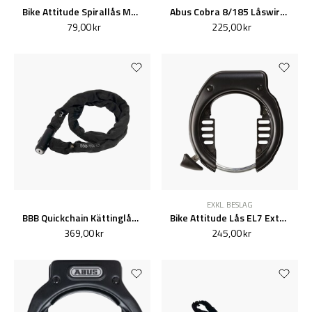
Bike Attitude Spirallås Mattsvart 12x1000mm m/Nyckel
Abus Cobra 8/185 Låswire med öglor
79,00 kr
225,00 kr
EXKL. BESLAG
BBB Quickchain Kättinglås 1000x4.5
Bike Attitude Lås EL7 Extra Bred
369,00 kr
245,00 kr