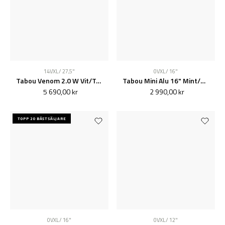
14VXL / 27,5"
0VXL / 16"
Tabou Venom 2.0 W Vit/Turkos
Tabou Mini Alu 16" Mint/Blå
5 690,00 kr
2 990,00 kr
TOPP 20 BÄSTSÄLJARE
0VXL / 16"
0VXL / 12"