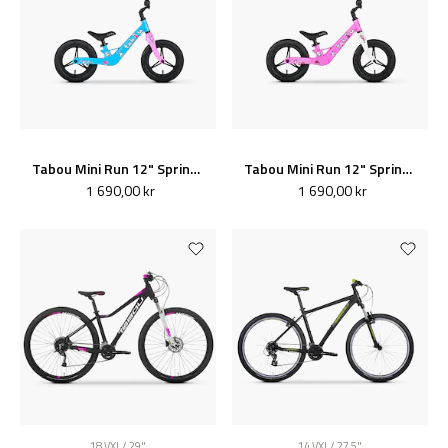
Tabou Mini Run 12" Springcykel Ljusblå /Rosa
Tabou Mini Run 12" Springcykel Rosa
1 690,00 kr
1 690,00 kr
18 VXL / 29"
14 VXL / 27,5"