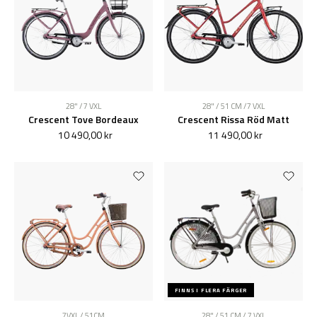
28" / 7 VXL
28" / 51 CM /7 VXL
Crescent Tove Bordeaux
Crescent Rissa Röd Matt
10 490,00 kr
11 490,00 kr
FINNS I FLERA FÄRGER
7VXL / 51CM
28" / 51 CM / 7 VXL