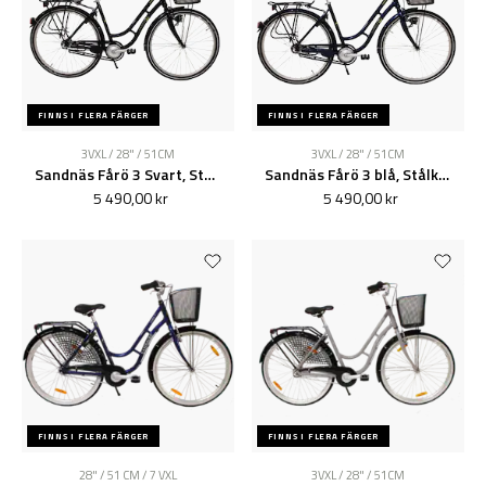
FINNS I FLERA FÄRGER
FINNS I FLERA FÄRGER
3VXL / 28" / 51CM
3VXL / 28" / 51CM
Sandnäs Fårö 3 Svart, Stålkorg NYHET
Sandnäs Fårö 3 blå, Stålkorg
5 490,00 kr
5 490,00 kr
FINNS I FLERA FÄRGER
FINNS I FLERA FÄRGER
28" / 51 CM / 7 VXL
3VXL / 28" / 51CM