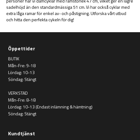
personer har vi damcyklar med ramstorlek 47 cm, vilket ger en lägre
sadelhöjd än den standardmässiga 51 cm. Vi har också cyklar med
extra låga ramar för enkel av- och påstigning. Utforska vårt utbud
och hitta den perfekta cykeln för dig!
Öppettider
BUTIK
Mån-Fre: 9-18
Lördag: 10-13
Söndag: Stängt
VERKSTAD
Mån-Fre: 8-18
Lördag: 10-13 (Endast inlämning & hämtning)
Söndag: Stängt
Kundtjänst