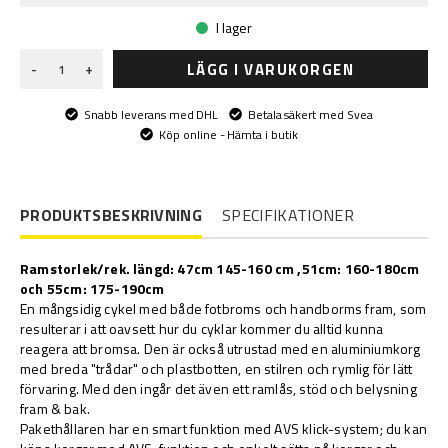
I lager
LÄGG I VARUKORGEN
-
+
Snabb leverans med DHL
Betala säkert med Svea
Köp online - Hämta i butik
PRODUKTSBESKRIVNING
SPECIFIKATIONER
Ramstorlek/rek. längd:
47cm 145-160 cm ,51cm: 160-180cm
och 55cm: 175-190cm
En mångsidig cykel med både fotbroms och handborms fram, som
resulterar i att oavsett hur du cyklar kommer du alltid kunna
reagera att bromsa. Den är också utrustad med en aluminiumkorg
med breda "trådar" och plastbotten, en stilren och rymlig för lätt
förvaring. Med den ingår det även ett ramlås, stöd och belysning
fram & bak.
Pakethållaren har en smart funktion med AVS klick-system; du kan