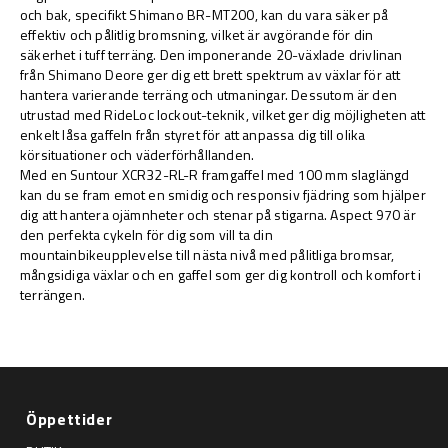
och bak, specifikt Shimano BR-MT200, kan du vara säker på
effektiv och pålitlig bromsning, vilket är avgörande för din
säkerhet i tuff terräng. Den imponerande 20-växlade drivlinan
från Shimano Deore ger dig ett brett spektrum av växlar för att
hantera varierande terräng och utmaningar. Dessutom är den
utrustad med RideLoc lockout-teknik, vilket ger dig möjligheten att
enkelt låsa gaffeln från styret för att anpassa dig till olika
körsituationer och väderförhållanden.
Med en Suntour XCR32-RL-R framgaffel med 100 mm slaglängd
kan du se fram emot en smidig och responsiv fjädring som hjälper
dig att hantera ojämnheter och stenar på stigarna. Aspect 970 är
den perfekta cykeln för dig som vill ta din
mountainbikeupplevelse till nästa nivå med pålitliga bromsar,
mångsidiga växlar och en gaffel som ger dig kontroll och komfort i
terrängen.
Öppettider