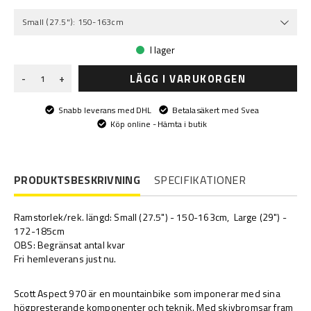
Small (27.5"): 150-163cm
I lager
LÄGG I VARUKORGEN
-
+
Snabb leverans med DHL
Betala säkert med Svea
Köp online - Hämta i butik
PRODUKTSBESKRIVNING
SPECIFIKATIONER
Ramstorlek/rek. längd: Small (27.5") - 150-163cm, Large (29") -
172-185cm
OBS: Begränsat antal kvar
Fri hemleverans just nu.
-
Scott Aspect 970 är en mountainbike som imponerar med sina
högpresterande komponenter och teknik. Med skivbromsar fram