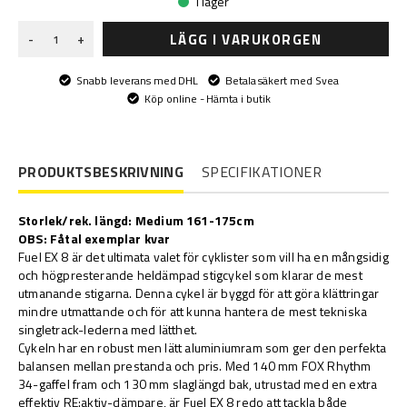
I lager
LÄGG I VARUKORGEN
-
+
Snabb leverans med DHL
Betala säkert med Svea
Köp online - Hämta i butik
PRODUKTSBESKRIVNING
SPECIFIKATIONER
Storlek/rek. längd: Medium 161-175cm
OBS: Fåtal exemplar kvar
Fuel EX 8 är det ultimata valet för cyklister som vill ha en mångsidig
och högpresterande heldämpad stigcykel som klarar de mest
utmanande stigarna. Denna cykel är byggd för att göra klättringar
mindre utmattande och för att kunna hantera de mest tekniska
singletrack-lederna med lätthet.
Cykeln har en robust men lätt aluminiumram som ger den perfekta
balansen mellan prestanda och pris. Med 140 mm FOX Rhythm
34-gaffel fram och 130 mm slaglängd bak, utrustad med en extra
effektiv RE:aktiv-dämpare, är Fuel EX 8 redo att tackla både