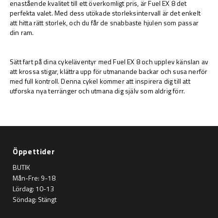
enastående kvalitet till ett överkomligt pris, är Fuel EX 8 det
perfekta valet. Med dess utökade storleksintervall är det enkelt
att hitta rätt storlek, och du får de snabbaste hjulen som passar
din ram.
Sätt fart på dina cykeläventyr med Fuel EX 8 och upplev känslan av
att krossa stigar, klättra upp för utmanande backar och susa nerför
med full kontroll. Denna cykel kommer att inspirera dig till att
utforska nya terränger och utmana dig själv som aldrig förr.
Öppettider
BUTIK
Mån-Fre: 9-18
Lördag: 10-13
Söndag: Stängt