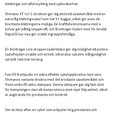
klättringar och utförscykling med självsäkerhet.
Shimano XT 1x12-drivlinan ger dig ett brett växelområde med en
extra låg klättringsväxel som har 51 kuggar, vilket gör även de
brantaste klättringarna möjliga. De kraftfulla bromsarna med 4
kolvar ger pålitig stoppkraft, och Bontrager-hjulen med 54-tandat
Rapid Drive-nav ger snabb ingreppsförmåga.
En Bontrager Line droppersadelstolpe ger dig möjlighet att justera
sadelhöjden snabbt och enkelt, vilket ökar cykelns mångsidighet
särskilt i teknisk terräng.
Fuel EX 8 erbjuder en extra effektiv cykelupplevelse, tack vare
Shimanos senaste drivlina med det bredaste växelområdet och
Treks unika RE:aktiv-dämpare. Denna dämpare ger dig fast stöd
för trampningen utan att kompromissa med mjuk följsamhet, vilket
är avgörande för prestanda och kontroll.
Om du letar efter en cykel som erbjuder hög prestanda och