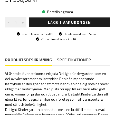
Beställningsvara
LÄGG I VARUKORGEN
-
+
Snabb leverans med DHL
Betala säkert med Svea
Köp online - Hämta i butik
PRODUKTSBESKRIVNING
SPECIFIKATIONER
Vi är stolta över att kunna erbjuda DeLight Kindergarden som en
del av vårt sortiment av lastcyklar. Den här imponerande
lastcykeln är designad för att möta behoven hos dig som behöver
rikligt med lastutrymme. Med plats för upp till sex barn eller gott
om utrymme för prylar och utrustning är DeLight Kindergarden ett
utmärkt val för dagis, familjer och företag som vill transportera
med stil och bekvämlighet.
DeLight Kindergarden är utrustad med en kraftfull mittmonterad
motor från Bafang som levererar hela 80Nm i vridmoment. Denna