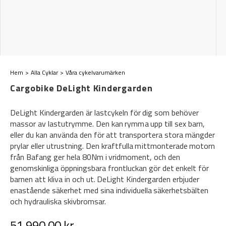
Hem
Alla Cyklar
Våra cykelvarumärken
Cargobike DeLight Kindergarden
DeLight Kindergarden är lastcykeln för dig som behöver
massor av lastutrymme. Den kan rymma upp till sex barn,
eller du kan använda den för att transportera stora mängder
prylar eller utrustning. Den kraftfulla mittmonterade motorn
från Bafang ger hela 80Nm i vridmoment, och den
genomskinliga öppningsbara frontluckan gör det enkelt för
barnen att kliva in och ut. DeLight Kindergarden erbjuder
enastående säkerhet med sina individuella säkerhetsbälten
och hydrauliska skivbromsar.
51 990,00 kr