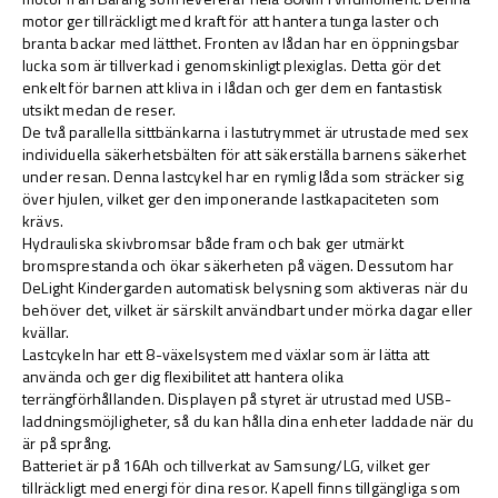
motor ger tillräckligt med kraft för att hantera tunga laster och
branta backar med lätthet. Fronten av lådan har en öppningsbar
lucka som är tillverkad i genomskinligt plexiglas. Detta gör det
enkelt för barnen att kliva in i lådan och ger dem en fantastisk
utsikt medan de reser.
De två parallella sittbänkarna i lastutrymmet är utrustade med sex
individuella säkerhetsbälten för att säkerställa barnens säkerhet
under resan. Denna lastcykel har en rymlig låda som sträcker sig
över hjulen, vilket ger den imponerande lastkapaciteten som
krävs.
Hydrauliska skivbromsar både fram och bak ger utmärkt
bromsprestanda och ökar säkerheten på vägen. Dessutom har
DeLight Kindergarden automatisk belysning som aktiveras när du
behöver det, vilket är särskilt användbart under mörka dagar eller
kvällar.
Lastcykeln har ett 8-växelsystem med växlar som är lätta att
använda och ger dig flexibilitet att hantera olika
terrängförhållanden. Displayen på styret är utrustad med USB-
laddningsmöjligheter, så du kan hålla dina enheter laddade när du
är på språng.
Batteriet är på 16Ah och tillverkat av Samsung/LG, vilket ger
tillräckligt med energi för dina resor. Kapell finns tillgängliga som