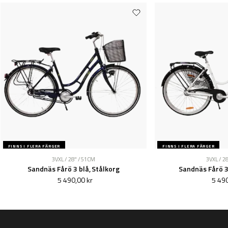
FINNS I FLERA FÄRGER
FINNS I FLERA FÄRGER
3VXL / 28" / 51CM
3VXL / 2
Sandnäs Fårö 3 blå, Stålkorg
Sandnäs Fårö 3
5 490,00 kr
5 490