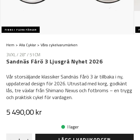
FINNS I FLERA FÄRGER
F
Hem
Alla Cyklar
Våra cykelvarumärken
3VXL / 28" / 51CM
Sandnäs Fårö 3 Ljusgrå Nyhet 2026
Vår storsäljande klassiker Sandnäs Fårö 3 är tillbaka i ny,
uppdaterad design för 2026. Utrustad med korg, godkänt
lås, tre växlar från Shimano Nexus och fotbroms – en trygg
och praktisk cykel för vardagen.
5 490,00 kr
I lager
LÄGG I VARUKORGEN
-
+