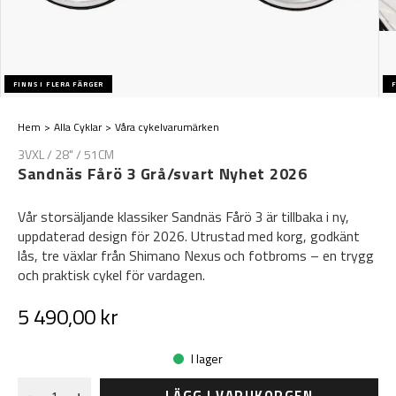
FINNS I FLERA FÄRGER
F
Hem
Alla Cyklar
Våra cykelvarumärken
3VXL / 28" / 51CM
Sandnäs Fårö 3 Grå/svart Nyhet 2026
Vår storsäljande klassiker Sandnäs Fårö 3 är tillbaka i ny,
uppdaterad design för 2026. Utrustad med korg, godkänt
lås, tre växlar från Shimano Nexus och fotbroms – en trygg
och praktisk cykel för vardagen.
5 490,00 kr
I lager
LÄGG I VARUKORGEN
-
+