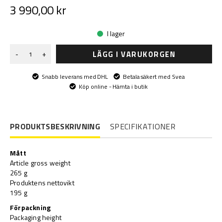
3 990,00 kr
I lager
LÄGG I VARUKORGEN
-
+
Snabb leverans med DHL
Betala säkert med Svea
Köp online - Hämta i butik
PRODUKTSBESKRIVNING
SPECIFIKATIONER
Mått
Article gross weight
265 g
Produktens nettovikt
195 g
Förpackning
Packaging height