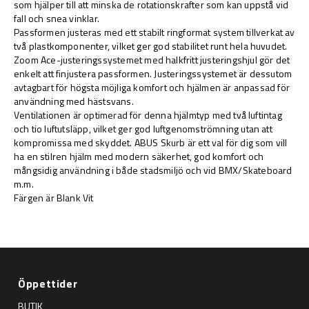
som hjälper till att minska de rotationskrafter som kan uppstå vid
fall och snea vinklar.
Passformen justeras med ett stabilt ringformat system tillverkat av
två plastkomponenter, vilket ger god stabilitet runt hela huvudet.
Zoom Ace-justeringssystemet med halkfritt justeringshjul gör det
enkelt att finjustera passformen. Justeringssystemet är dessutom
avtagbart för högsta möjliga komfort och hjälmen är anpassad för
användning med hästsvans.
Ventilationen är optimerad för denna hjälmtyp med två luftintag
och tio luftutsläpp, vilket ger god luftgenomströmning utan att
kompromissa med skyddet. ABUS Skurb är ett val för dig som vill
ha en stilren hjälm med modern säkerhet, god komfort och
mångsidig användning i både stadsmiljö och vid BMX/Skateboard
m.m.
Färgen är Blank Vit
Öppettider
BUTIK