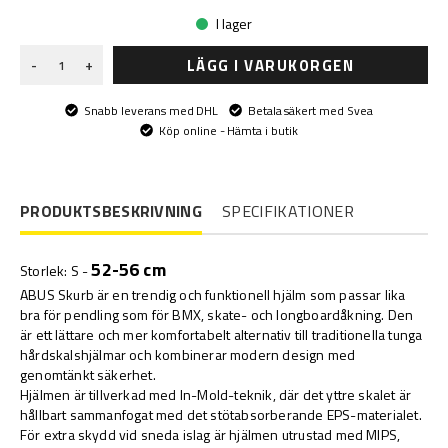
I lager
LÄGG I VARUKORGEN
-
+
Snabb leverans med DHL
Betala säkert med Svea
Köp online - Hämta i butik
PRODUKTSBESKRIVNING
SPECIFIKATIONER
52-56 cm
Storlek: S -
ABUS Skurb är en trendig och funktionell hjälm som passar lika
bra för pendling som för BMX, skate- och longboardåkning. Den
är ett lättare och mer komfortabelt alternativ till traditionella tunga
hårdskalshjälmar och kombinerar modern design med
genomtänkt säkerhet.
Hjälmen är tillverkad med In-Mold-teknik, där det yttre skalet är
hållbart sammanfogat med det stötabsorberande EPS-materialet.
För extra skydd vid sneda islag är hjälmen utrustad med MIPS,