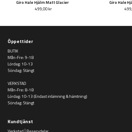
Giro Hale Hjälm Matt Glacier
Giro Hale Hj
499,00 kr
499,
Öppettider
BUTIK
Mån-Fre: 9-18
Lördag: 10-13
Söndag: Stängt
VERKSTAD
Mån-Fre: 8-18
Lördag: 10-13 (Endast inlämning & hämtning)
Söndag: Stängt
Kundtjänst
Verkstad│Reservdelar