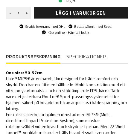
I lager
LÄGG I VARUKORGEN
-
+
Snabb leverans med DHL
Betala säkert med Svea
Köp online - Hämta i butik
PRODUKTSBESKRIVNING
SPECIFIKATIONER
One size: 50-57cm
Hale™ MIPS® är en barnhjälm designad för både komfort och
skydd. Den har en lätt men hållbar In-Mold-konstruktion med ett
yttre polykarbonatskal och en stötdämpande EPS-kärna. Tack
vare det justerbara Roc Loc® Sport-passningssystemet sitter
hjälmen säkert på huvudet och kan anpassas i både spänning och
lutning.
För extra säkerhet är hjälmen utrustad med MIPS® (Multi-
directional Impact Protection System), som minskar
rotationsvåldet vid en krasch och skyddar hjärnan. Med 22 Wind
Tunnel™-ventilationskanaler hålls huvudet svalt även under