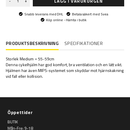
LÄGG I VARUKORGEN
-
+
Snabb leverans med DHL
Betala säkert med Svea
Köp online - Hämta i butik
PRODUKTSBESKRIVNING
SPECIFIKATIONER
Storlek Medium = 55-59cm
Denna cykelhjälm har god komfort, bra ventilation och en lätt vikt.
Hjälmen har även MIPS-systemet som skyddar mot hjärnskakning
vid fall eller kollision.
Öppettider
BUTIK
Mån-Fre: 9-18