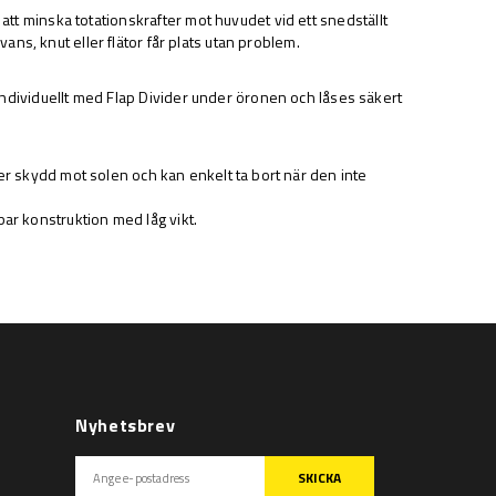
att minska totationskrafter mot huvudet vid ett snedställt
ans, knut eller flätor får plats utan problem.
ndividuellt med Flap Divider under öronen och låses säkert
.
er skydd mot solen och kan enkelt ta bort när den inte
bar konstruktion med låg vikt.
Nyhetsbrev
SKICKA