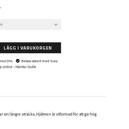
r
cm
LÄGG I VARUKORGEN
 med DHL
Betala säkert med Svea
p online - Hämta i butik
r en längre sträcka. Hjälmen är utformad för att ge hög