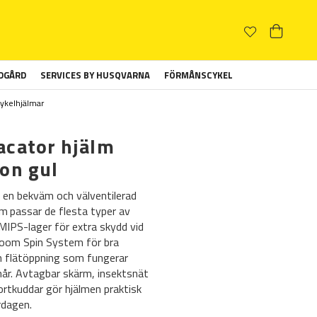
ÄDGÅRD
SERVICES BY HUSQVARNA
FÖRMÅNSCYKEL
ykelhjälmar
cator hjälm
on gul
 en bekväm och välventilerad
m passar de flesta typer av
 MIPS-lager för extra skydd vid
 Zoom Spin System för bra
 flätöppning som fungerar
hår. Avtagbar skärm, insektsnät
rtkuddar gör hjälmen praktisk
rdagen.