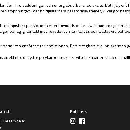
llan den inre vadderingen och energiabsorberande skalet. Det hjälper till 
are flätöppningen i det höjdjusterbara passformsystemet, vilket gör hästsv
lt att finjustera passformen efter huvudets omkrets. Remmarna justeras i
 ger behaglig kontakt mot huvudet och kan ta loss och tvättas vid behov
er borta utan att försämra ventilationen. Den avtagbara clip-on skärmen g
direkt mot det yttre polykarbonarskalet, vilket skapar en stark och håll
änst
Följ oss
d│Reservdelar
or