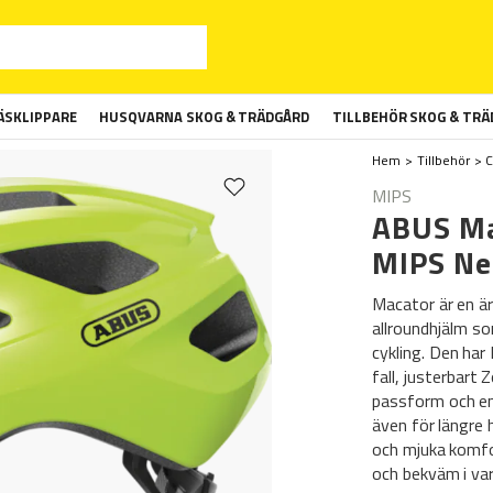
SKLIPPARE
HUSQVARNA SKOG & TRÄDGÅRD
TILLBEHÖR SKOG & TR
Hem
Tillbehör
C
MIPS
ABUS Ma
MIPS Ne
Macator är en är
allroundhjälm so
cykling. Den har
fall, justerbart
passform och en
även för längre 
och mjuka komfo
och bekväm i va