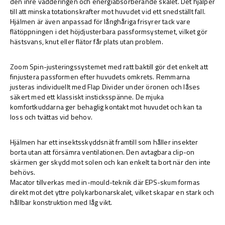
den inre vadderingen och energiabsorberande skalet. Det hjälper
till att minska totationskrafter mot huvudet vid ett snedställt fall.
Hjälmen är även anpassad för långhåriga frisyrer tack vare
flätöppningen i det höjdjusterbara passformsystemet, vilket gör
hästsvans, knut eller flätor får plats utan problem.
-
Zoom Spin-justeringssystemet med ratt baktill gör det enkelt att
finjustera passformen efter huvudets omkrets. Remmarna
justeras individuellt med Flap Divider under öronen och låses
säkert med ett klassiskt insticksspänne. De mjuka
komfortkuddarna ger behaglig kontakt mot huvudet och kan ta
loss och tvättas vid behov.
-
Hjälmen har ett insektsskyddsnät framtill som håller insekter
borta utan att försämra ventilationen. Den avtagbara clip-on
skärmen ger skydd mot solen och kan enkelt ta bort när den inte
behövs.
Macator tillverkas med in-mould-teknik där EPS-skum formas
direkt mot det yttre polykarbonarskalet, vilket skapar en stark och
hållbar konstruktion med låg vikt.