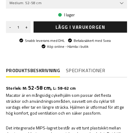
Medium: 52-58 cm
I lager
LÄGG I VARUKORGEN
-
+
Snabb leverans med DHL
Betala säkert med Svea
Köp online - Hämta i butik
PRODUKTSBESKRIVNING
SPECIFIKATIONER
52-58 cm,
Storlek: M:
L: 58-62 cm
Macator är en mångsidig cykelhjälm som passar det flesta
sträckor och användningsområden, oavsett om du cyklar till
vardags eller tar en längre sträcka. Hjälmen är utformad för att ge
hög komfort, god ventilation och en säker passform.
-
Det integrerade MIPS-lagret består av ett tunt plastskikt mellan