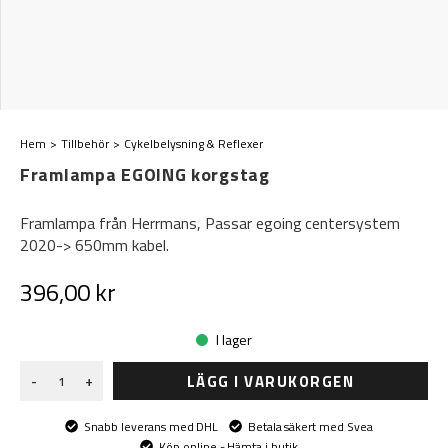
Hem
Tillbehör
Cykelbelysning & Reflexer
Framlampa EGOING korgstag
Framlampa från Herrmans, Passar egoing centersystem
2020-> 650mm kabel.
396,00 kr
I lager
LÄGG I VARUKORGEN
-
+
Snabb leverans med DHL
Betala säkert med Svea
Köp online - Hämta i butik