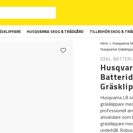
SKLIPPARE
HUSQVARNA SKOG & TRÄDGÅRD
TILLBEHÖR SKOG & TR
Hem
Husqvarna S
Husqvarna Gräsklipp
EXKL. BATTERI 
Husqvar
Batteri
Gräskli
Husqvarna LB 448
gräsklippare me
professionell an
användare som b
gräsklippare med
underhåll. Robus