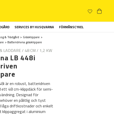
ÄDGÅRD
SERVICES BY HUSQVARNA
FÖRMÅNSCYKEL
kog & Trädgård
Gräsklippare
are
Batteridrivna gräsklippare
& LADDARE / 48 CM / 1,2 KW
na LB 448i
driven
ppare
i är en robust, batteridriven
d ett 48 cm-klippdäck för semi-
vändning. Designad för
ehöver en pålitlig och tyst
 låga driftkostnader och enkelt
t klippaggregat i aluminium