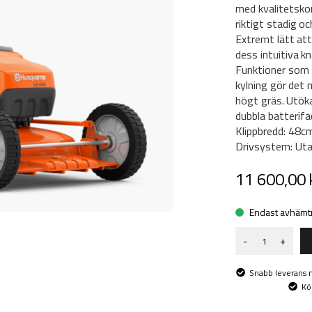
med kvalitetsko
riktigt stadig oc
Extremt lätt at
dess intuitiva k
Funktioner som
kylning gör det 
högt gräs. Utöka
dubbla batterifa
Klippbredd: 48cm
Drivsystem: Uta
11 600,00 
Endast avhämtn
-
+
Snabb leverans
Kö