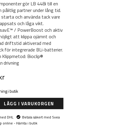
mponenter gör LB 448i till en
h pålitlig partner under lång tid.
t starta och använda tack vare
nappsats och låga vikt.
 savE™ / PowerBoost och aktiv
möjligt att klippa ojämnt och
d driftstid aktiverad med
ck för integrerade BLi-batterier.
 Klippmetod: Bioclip®
n drivning
kr
ing i butik
LÄGG I VARUKORGEN
 med DHL
Betala säkert med Svea
p online - Hämta i butik