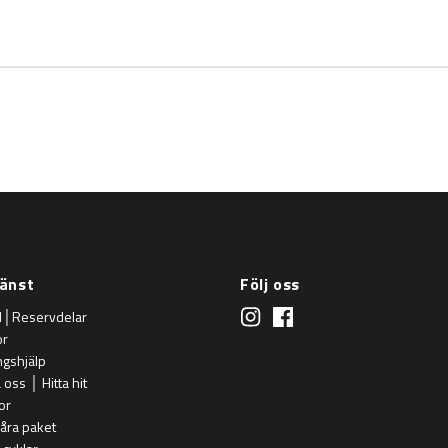
änst
Följ oss
d│Reservdelar
or
ngshjälp
oss │ Hitta hit
or
åra paket